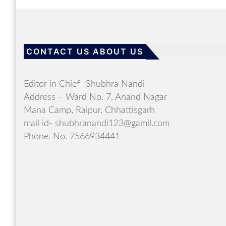
CONTACT US ABOUT US
Editor in Chief- Shubhra Nandi
Address – Ward No. 7, Anand Nagar
Mana Camp, Raipur, Chhattisgarh
mail id- shubhranandi123@gamil.com
Phone. No. 7566934441