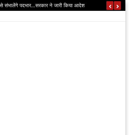
े संभालेंगे पदभार…सरकार ने जारी किया आदेश