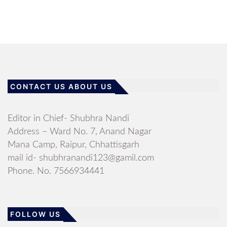
CONTACT US ABOUT US
Editor in Chief- Shubhra Nandi
Address – Ward No. 7, Anand Nagar
Mana Camp, Raipur, Chhattisgarh
mail id- shubhranandi123@gamil.com
Phone. No. 7566934441
FOLLOW US