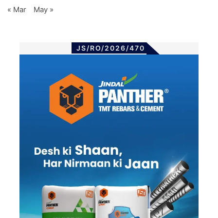
« Mar
May »
JS/RO/2026/470