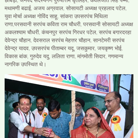
छाबड़ा, जनपद सदस्यगण पुरुषोत्तम धृतलहरें, कंवलजीत सिंह पम्मी,
मथामणी बढाई, अजय अग्रवाल, सोसायटी अध्यक्ष प्रहलाद पटेल,
युवा मोर्चा अध्यक्ष गोविंद साहू, सांकरा उपसरपंच मिथिला
राणा,परसवानी सरपंच कविता राम चौधरी, परसवानी सोसायटी अध्यक्ष
अकलश्याम चौधरी, कंचनपुर सरपंच गिरधर पटेल, सरपंच बगारदरहा
देवेन्द्र चौहान, देवसराल सरपंच मेहत्तर चौहान, सानटेमरी सरपंच
देवेन्द्र यादव, उपसरपंच पीताम्बर यदू, जसकुमार, जयकृष्ण भोई,
विकास बांक, गुरुदेव यदु, ललिता राणा, मांगमोती सिदार, गणमान्य
नागरिक उपस्थित थे।