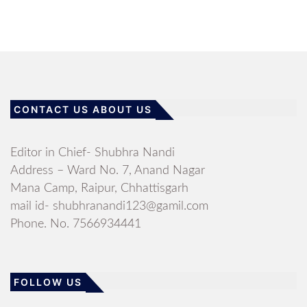
CONTACT US ABOUT US
Editor in Chief- Shubhra Nandi
Address – Ward No. 7, Anand Nagar
Mana Camp, Raipur, Chhattisgarh
mail id- shubhranandi123@gamil.com
Phone. No. 7566934441
FOLLOW US