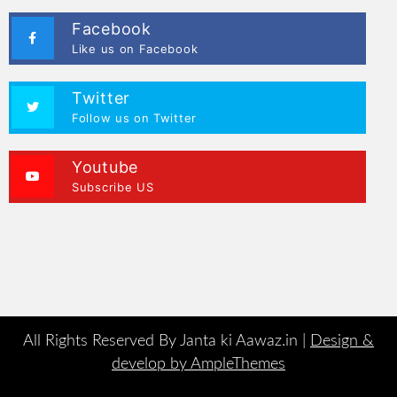
Facebook
Like us on Facebook
Twitter
Follow us on Twitter
Youtube
Subscribe US
All Rights Reserved By Janta ki Aawaz.in |
Design &
develop by AmpleThemes