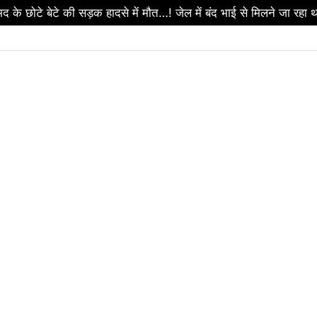
ड़बड़ी पर सरकार का बड़ा एक्शन…! 2 आबकारी उपनिरीक्षक निलंबित…धमतर