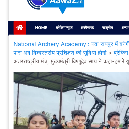
Janta ki Aawaz
Just another My Blog site
HOME
ब्रेकिंग न्यूज़
छत्तीसगढ
राष्ट्रीय
अन्य 
National Archery Academy : नवा रायपुर में बनेगी राष्ट
पास अब विश्वस्तरीय प्रशिक्षण की सुविधा होगी
>
ब्रेकिंग
अंतरराष्ट्रीय मंच, मुख्यमंत्री विष्णुदेव साय ने कहा-हमार