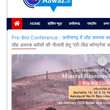
Janta ki Aawaz
Just another My Blog site
HOME
ब्रेकिंग न्यूज़
छत्तीसगढ
राष्ट्रीय
अन्य 
Pre-Bid Conference : छत्तीसगढ़ में लौह अयस्क ब्लॉक
लौह अयस्क ब्लॉकों की नीलामी हेतु ‘प्री-बिड कॉन्फ्रे