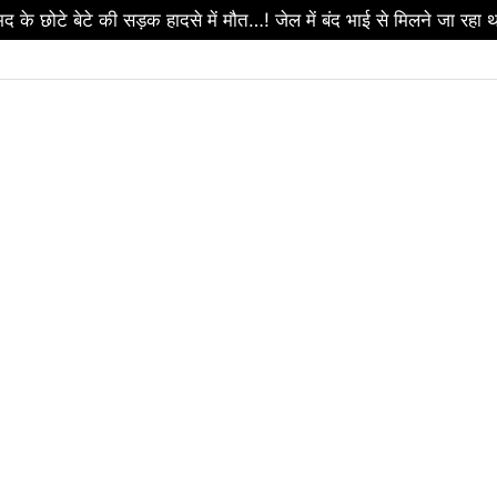
ड़बड़ी पर सरकार का बड़ा एक्शन…! 2 आबकारी उपनिरीक्षक निलंबित…धमतर