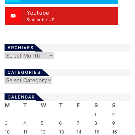
Youtube
Subscribe US
ARCHIVES
Archives
CATEGORIES
Categories
CALENDAR
M
T
W
T
F
S
S
1
2
3
4
5
6
7
8
9
10
11
12
13
14
15
16