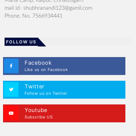
Mana Camp, Raipur, Chhattisgarh
mail id- shubhranandi123@gamil.com
Phone. No. 7566934441
FOLLOW US
Facebook
Like us on Facebook
Twitter
Follow us on Twitter
Youtube
Subscribe US