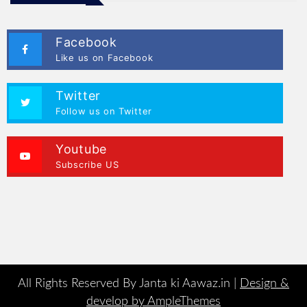
Facebook
Like us on Facebook
Twitter
Follow us on Twitter
Youtube
Subscribe US
All Rights Reserved By Janta ki Aawaz.in |
Design &
develop by AmpleThemes