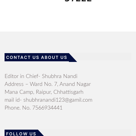
CONTACT US ABOUT US
Editor in Chief- Shubhra Nandi
Address – Ward No. 7, Anand Nagar
Mana Camp, Raipur, Chhattisgarh
mail id- shubhranandi123@gamil.com
Phone. No. 7566934441
FOLLOW US