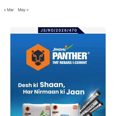
« Mar
May »
JS/RO/2026/470