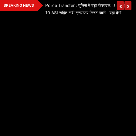
Skip
़ा फेरबदल…! वन विभाग
Police Transfer : पुलिस में बड़ा फेरबदल…! 46 पुलिसकर्म
BREAKING NEWS
to
10 ASI सहित लंबी ट्रांसफर लिस्ट जारी…यहां देखें
content