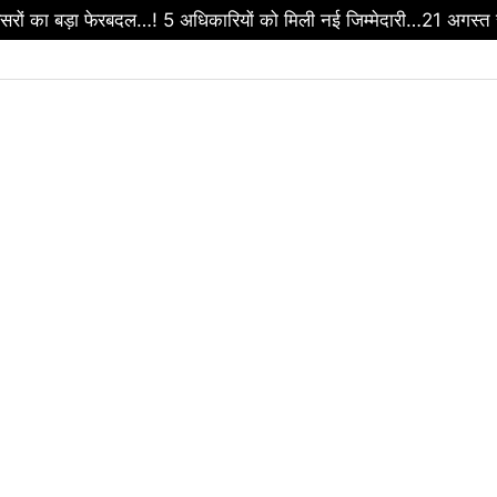
ा फैसला…! UCC होगा लागू…लेकिन अनुसूचित जनजाति दायरे से रहेगा बाहर