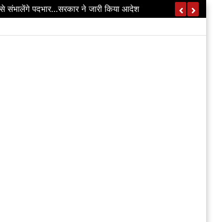
…डिप्टी CM विजय शर्मा का ऐलान