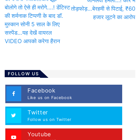
जानलेवा हमला…! कार में
बोलोगे तो ऐसे ही मरोगे….! डेंटिस्ट
तोड़फोड़…बेरहमी से पिटाई, ₹60
की शर्मनाक टिप्पणी के बाद डॉ.
हजार लूटने का आरोप
मुस्कान सोनी 5 साल के लिए
सस्पेंड…यह देखें वायरल
VIDEO आपको करेगा हैरान
FOLLOW US
Facebook
Like us on Facebook
Twitter
Follow us on Twitter
Youtube