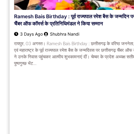
छत्तीसगढ
जुर्म
Ramesh Bais Birthday : पूर्व राज्यपाल रमेश बैस के जन्मदिन 
Big Blackmail : बिलासपुर में सनसनी…! महज
चैंबर ऑफ कॉमर्स के प्रतिनिधिमंडल ने किया सम्मान
17 साल की छात्रा से वसूले ₹14.5 लाख कैश और
3 Days Ago
Shubhra Nandi
आधा किलो सोना…परिवार को अकाउंट खाली होने पर
रायपुर, 03 अगस्त। Ramesh Bais Birthday : छत्तीसगढ़ के वरिष्ठ जननेता, पूर्
मिली जानकारी….मास्टरमाइंड ASI का बेटा दोस्तों के
एवं महाराष्ट्र के पूर्व राज्यपाल रमेश बैस के जन्मदिवस पर छत्तीसगढ़ चैंबर ऑफ
साथ होटल में करता रहा मौज
ने उनके निवास पहुंचकर आत्मीय शुभकामनाएं दीं। चेम्बर के प्रदेश अध्यक्ष सतीश 
4 Days Ago
Shubhra Nandi
पुष्पगुच्छ भेंट…