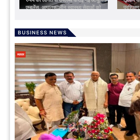
धुनिक
ट्रैकर के प्रभावी उपयोग पर दिया गया विशेष
इलाज के
को
प्रशिक्षण
1 We
जुर्म
मध्यप्रदेश
5 Days Ago
Shubhra Nandi
Murder After Rape : सुबह शौच के लिए निकली
BUSINESS NEWS
थी बच्ची…! कुछ देर बाद राहगीरों ने झाड़ियों के बीच
देखा निर्वस्त्र शव…स्थानीय लोगों ने कपड़े से ढका…
हत्या के एंगल से जांच में जुटी पुलिस
व्यापार
3 Days Ago
Shubhra Nandi
जुर्म
मध्यप्रदेश
Newborn Death : दिल दहला देने वाला
मामला…! अविवाहित बेटी के नवजात को गोबर के ढेर
में जिंदा दफनाया…फिर नाना ने खाया जहर…गांव वालों
की सतर्कता से खुला राज
4 Days Ago
Shubhra Nandi