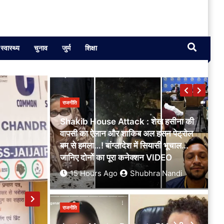
Shakib House Attack : शेख हसीना की
वापसी का ऐलान और शाकिब अल हसन पेट्रोल
बम से हमला…! बांग्लादेश में सियासी भूचाल…
स्वास्थ्य
चुनाव
जुर्म
शिक्षा
जानिए दोनों का पूरा कनेक्शन VIDEO
15 Hours Ago
Shubhra Nandi
राजनीति
Jantar Mantar Protest : PM मोदी को
गाली देने वाली लड़की पर कंगना रनौत का बड़ा
बयान…! स्क्रीनशॉट साझा कर बोली- एक भी
बुर्के वाली बेटी ने भौंडा प्रदर्शन नहीं किया…हिंदू
पेरेंट्स को नसीहत
5 Days Ago
Shubhra Nandi
छत्तीसगढ
राजनीति