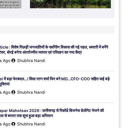
कितनी असरदार है QDENGA
 Nandi
2 Weeks Ago
Shubhra Nandi
राजनीति
Shakib House Attack : शेख हसीना की
वापसी का ऐलान और शाकिब अल हसन पेट्रोल
बम से हमला…! बांग्लादेश में सियासी भूचाल…
जानिए दोनों का पूरा कनेक्शन VIDEO
le : विशेष पिछड़ी जनजातियों के सर्वांगीण विकास की नई पहल, धमतरी में बनेंगे
15 Hours Ago
Shubhra Nandi
र, बोरई बनेगा अंतर्राज्यीय व्यापार एवं परिवहन का नया केंद्र
s Ago
Shubhra Nandi
राजनीति
 में बड़ा फेरबदल…! विद्या रतन शर्मा फिर बने MD…CFO-COO सहित कई बड़े
Jantar Mantar Protest : PM मोदी को
ुक्तियां
गाली देने वाली लड़की पर कंगना रनौत का बड़ा
s Ago
Shubhra Nandi
बयान…! स्क्रीनशॉट साझा कर बोली- एक भी
बुर्के वाली बेटी ने भौंडा प्रदर्शन नहीं किया…हिंदू
पेरेंट्स को नसीहत
ar Mahotsav 2026 : छत्तीसगढ़ से रिकॉर्ड बिजनेस डेलीगेट भेजने की
जा से बस्तर तक शुरू हुआ बड़ा अभियान
5 Days Ago
Shubhra Nandi
s Ago
Shubhra Nandi