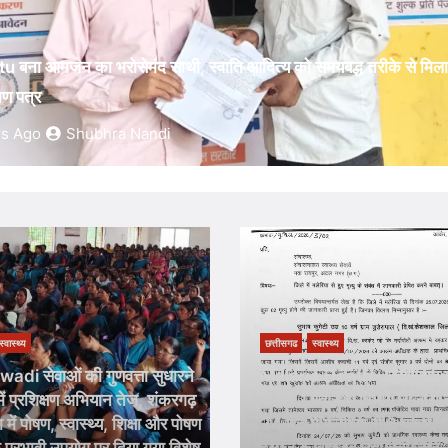
छत्तीसगढ
स्वास्थ्य
other Milk Bank : विश्व स्तनपान सप्ताह के राज्य स्तरीय कार्यक्रम क
के प्रथम “मातृ दूध कोष (Mother Milk Bank)” की घोषणा
5 Hours Ago
Shubhra Nandi
स्वास्थ्य
छत्तीसगढ
स्वास्थ्य
Death : छत्तीसगढ़ में मलेरिया का
Medical Bill : सरकारी कर्मचार
वास्थ्य विभाग ने जारी की रिपोर्ट…
राहत…! मेडिकल बिल जमा करने
में मलेरिया से 2 बच्चों की मौत…
सिंगल काउंटर…स्वास्थ्य विभाग