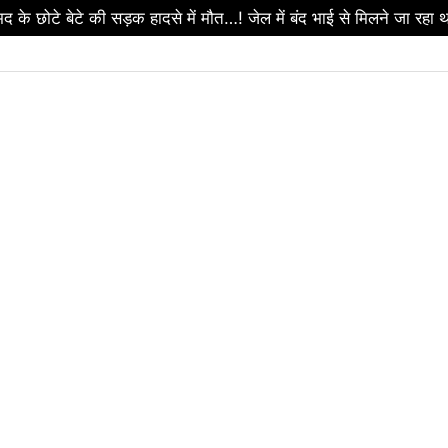
ड़बड़ी पर सरकार का बड़ा एक्शन…! 2 आबकारी उपनिरीक्षक निलंबित…धमतर