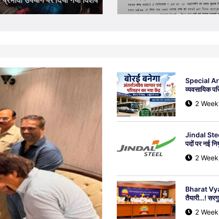
 बावजूद नहीं बची जान
जारी
ek Ago
Shubhra Nandi
2 Weeks Ago
Shubhra
Special Artic
व्यवसायिक परिस
2 Week
Jindal Steel
पदों पर नई निय
2 Week
Bharat Vyap
तैयारी…! सरगु
2 Week