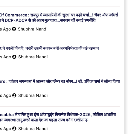
छत्तीसगढ
राजनीति
ommerce : रायपुर में व्यापारियों की सुरक्षा पर बड़ी चर्चा…! चैंबर ऑफ कॉमर्स
डल ने DCP-ADCP से की अहम मुलाकात…समन्वय की बनाई रणनीति
Crisis In Congress : छत्तीसगढ़ में
कांग्रेस वापसी का एकमात्र रास्ता…मज़बूत
s Ago
Shubhra Nandi
नेतृत्व और सही फ़ैसले…ऐसे ही नेतृत्व हैं उमेश
पटेल जी…! अरुण मालाकार के इस पोस्ट के
ने बदली जिंदगी, नर्सरी उद्यमी बनकर बनी आत्मनिर्भरता की नई पहचान
बाद घमासान…कांग्रेस नेता को थमाया नोटिस
s Ago
Shubhra Nandi
7 Days Ago
Shubhra Nandi
: ‘जोहार जगन्नाथ’ में आस्था और ग्लैमर का संगम…! डॉ. वर्णिका शर्मा ने लॉन्च किया
s Ago
Shubhra Nandi
abha से पारित हुआ ईज ऑफ डूइंग बिजनेस विधेयक-2026, जोखिम आधारित
 व्यवस्था लागू करने वाला देश का पहला राज्य बनेगा छत्तीसगढ़
s Ago
Shubhra Nandi